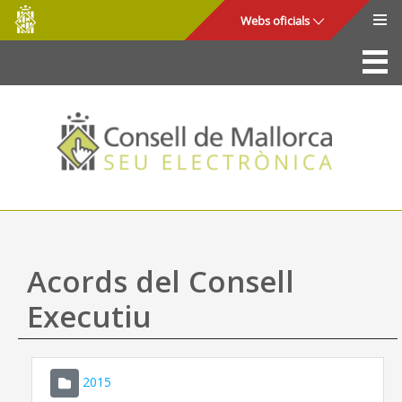
Consell
Salta al contingut principal
Webs oficials
de
Mallorca
La Seu
Consell de Mallorca
Accés i seguretat
Utilitats
Tràmits i serveis
Acords del Consell
Mapa web
Executiu
Ajuda
2015