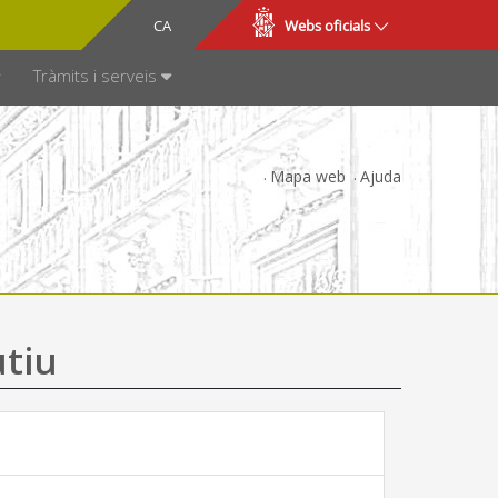
CA
ES
Webs oficials
SPARÈNCIA
Tràmits i serveis
Mapa web
Ajuda
utiu