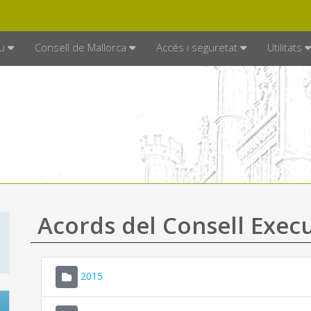
DE MALLORCA
MALLORCA.ES
TRAN
SEU ELECTRÒNICA
u
Consell de Mallorca
Accés i seguretat
Utilitats
Acords del Consell Exec
2015