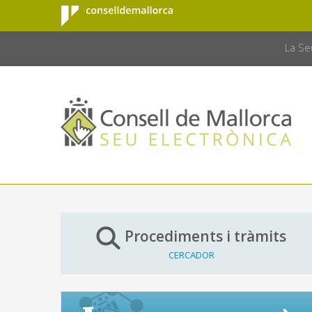
Consell de
Salta al contingut principal
CONSELL 
Mallorca
La Se
Procediments i tràmits
CERCADOR