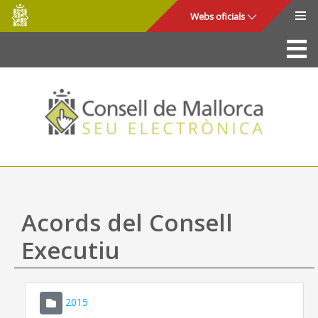
Consell
Salta al contingut principal
Webs oficials
de
Mallorca
La Seu
Consell de Mallorca
Accés i seguretat
Utilitats
Tràmits i serveis
Acords del Consell
Mapa web
Executiu
Ajuda
2015