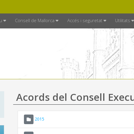
DE MALLORCA
MALLORCA.ES
TRAN
SEU ELECTRÒNICA
u
Consell de Mallorca
Accés i seguretat
Utilitats
Acords del Consell Exec
2015