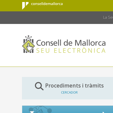
Consell de
Salta al contingut principal
CONSELL 
Mallorca
La Se
Procediments i tràmits
CERCADOR