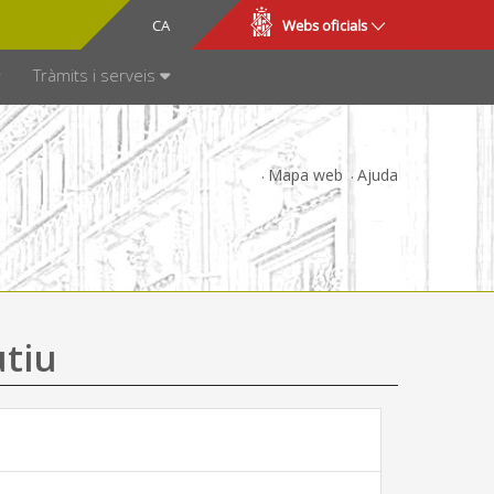
CA
ES
Webs oficials
SPARÈNCIA
Tràmits i serveis
Mapa web
Ajuda
utiu