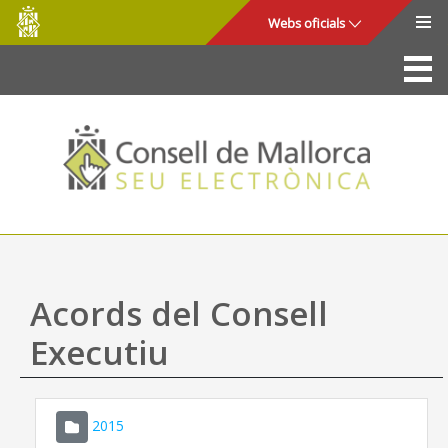
Consell
Salta al contingut principal
Webs oficials
de
Mallorca
La Seu
Consell de Mallorca
Accés i seguretat
Utilitats
Tràmits i serveis
Acords del Consell
Mapa web
Executiu
Ajuda
2015