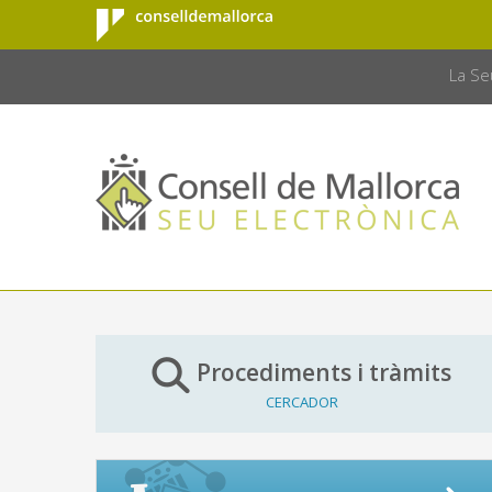
Consell de
Salta al contingut principal
CONSELL 
Mallorca
La Se
Procediments i tràmits
CERCADOR