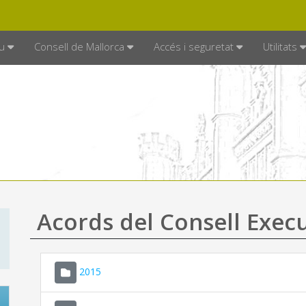
DE MALLORCA
MALLORCA.ES
TRAN
SEU ELECTRÒNICA
u
Consell de Mallorca
Accés i seguretat
Utilitats
Acords del Consell Exec
2015