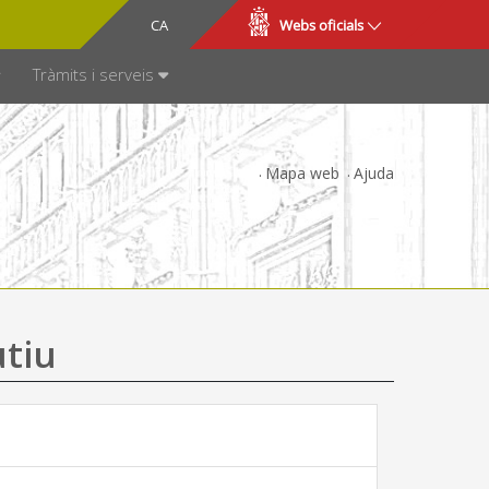
CA
ES
Webs oficials
SPARÈNCIA
Tràmits i serveis
Mapa web
Ajuda
utiu