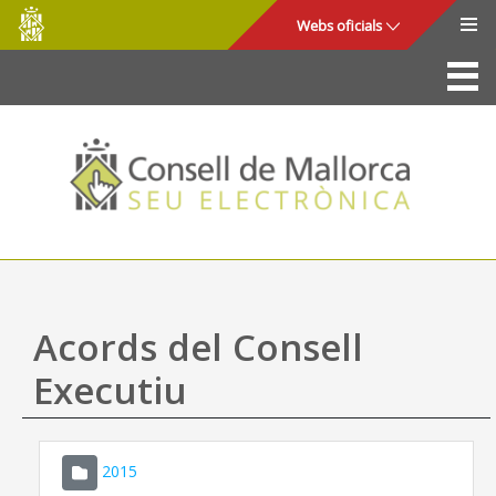
Consell
Salta al contingut principal
Webs oficials
de
Mallorca
La Seu
Consell de Mallorca
Accés i seguretat
Utilitats
Tràmits i serveis
Acords del Consell
Mapa web
Executiu
Ajuda
2015