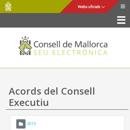
Consell
Salta al contingut principal
Webs oficials
de
Mallorca
La Seu
Consell de Mallorca
Accés i seguretat
Utilitats
Tràmits i serveis
Acords del Consell
Mapa web
Executiu
Ajuda
2015