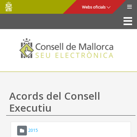
Consell
Salta al contingut principal
Webs oficials
de
Mallorca
La Seu
Consell de Mallorca
Accés i seguretat
Utilitats
Tràmits i serveis
Acords del Consell
Mapa web
Executiu
Ajuda
2015