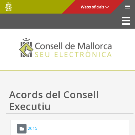
Consell
Salta al contingut principal
Webs oficials
de
Mallorca
La Seu
Consell de Mallorca
Accés i seguretat
Utilitats
Tràmits i serveis
Acords del Consell
Mapa web
Executiu
Ajuda
2015