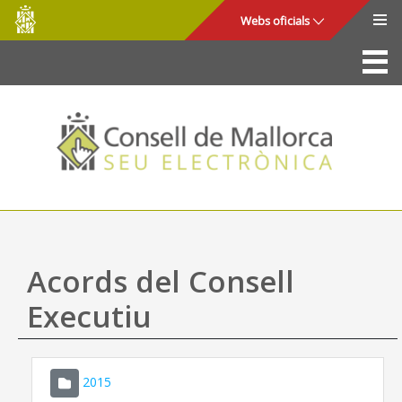
Consell
Salta al contingut principal
Webs oficials
de
Mallorca
La Seu
Consell de Mallorca
Accés i seguretat
Utilitats
Tràmits i serveis
Acords del Consell
Mapa web
Executiu
Ajuda
2015