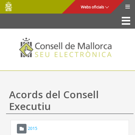
Consell
Salta al contingut principal
Webs oficials
de
Mallorca
La Seu
Consell de Mallorca
Accés i seguretat
Utilitats
Tràmits i serveis
Acords del Consell
Mapa web
Executiu
Ajuda
2015