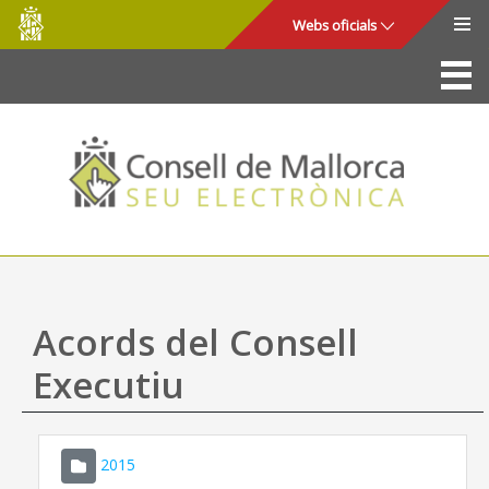
Consell
Salta al contingut principal
Webs oficials
de
Mallorca
La Seu
Consell de Mallorca
Accés i seguretat
Utilitats
Tràmits i serveis
Acords del Consell
Mapa web
Executiu
Ajuda
2015