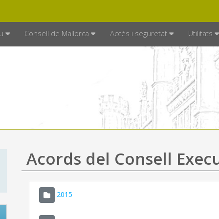
DE MALLORCA
MALLORCA.ES
TRAN
SEU ELECTRÒNICA
u
Consell de Mallorca
Accés i seguretat
Utilitats
Acords del Consell Exec
2015