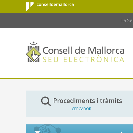
Consell de
Salta al contingut principal
CONSELL 
Mallorca
La Se
Procediments i tràmits
CERCADOR