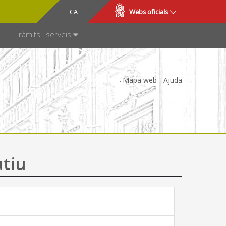
CA
ES
Webs oficials
SPARÈNCIA
Tràmits i serveis
Mapa web
Ajuda
utiu