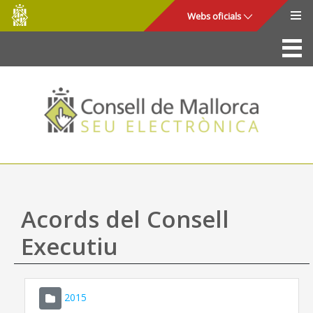
Consell
Salta al contingut principal
Webs oficials
de
Mallorca
La Seu
Consell de Mallorca
Accés i seguretat
Utilitats
Tràmits i serveis
Acords del Consell
Mapa web
Executiu
Ajuda
2015