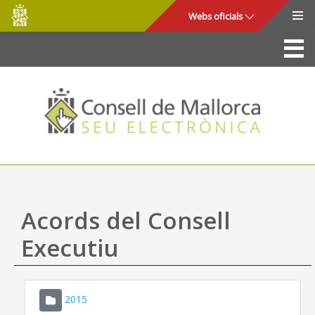
Consell
Salta al contingut principal
Webs oficials
de
Mallorca
La Seu
Consell de Mallorca
Accés i seguretat
Utilitats
Tràmits i serveis
Acords del Consell
Mapa web
Executiu
Ajuda
2015