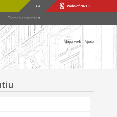
CA
ES
Webs oficials
SPARÈNCIA
Tràmits i serveis
Mapa web
Ajuda
utiu