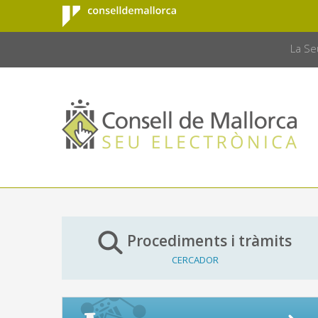
Consell de
Salta al contingut principal
CONSELL 
Mallorca
La Se
Procediments i tràmits
CERCADOR