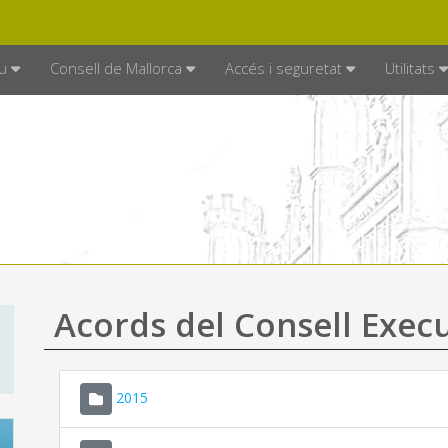
DE MALLORCA
MALLORCA.ES
TRAN
SEU ELECTRÒNICA
u
Consell de Mallorca
Accés i seguretat
Utilitats
Acords del Consell Exec
2015