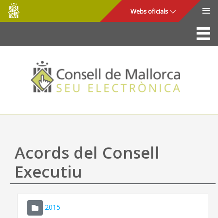
Consell
Salta al contingut principal
Webs oficials
de
Mallorca
La Seu
Consell de Mallorca
Accés i seguretat
Utilitats
Tràmits i serveis
Acords del Consell
Mapa web
Executiu
Ajuda
2015