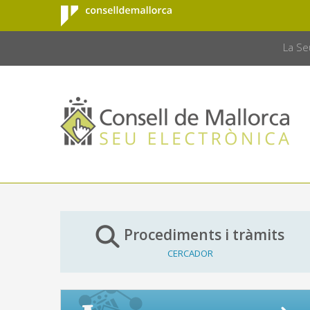
Consell de
Salta al contingut principal
CONSELL 
Mallorca
La Se
Procediments i tràmits
CERCADOR