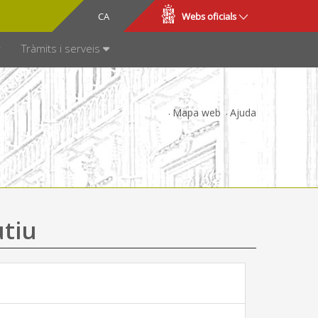
CA
ES
Webs oficials
SPARÈNCIA
Tràmits i serveis
Mapa web
Ajuda
utiu