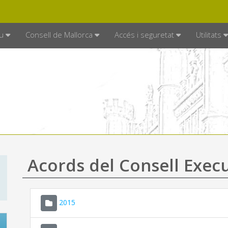
DE MALLORCA
MALLORCA.ES
TRAN
SEU ELECTRÒNICA
u
Consell de Mallorca
Accés i seguretat
Utilitats
Acords del Consell Exec
2015