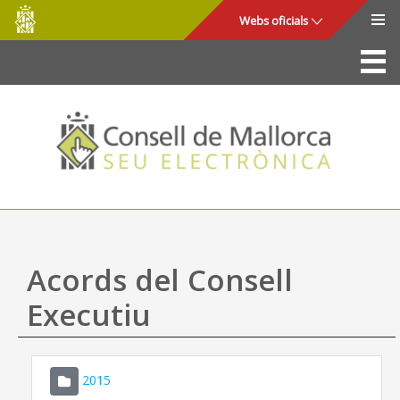
Consell
Salta al contingut principal
Webs oficials
de
Mallorca
La Seu
Consell de Mallorca
Accés i seguretat
Utilitats
Tràmits i serveis
Acords del Consell
Mapa web
Executiu
Ajuda
2015