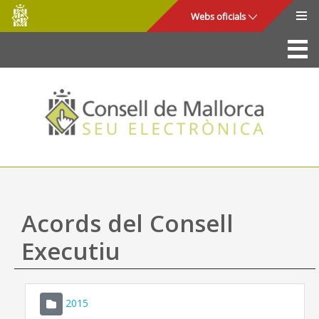
Consell
Salta al contingut principal
Webs oficials
de
Mallorca
La Seu
Consell de Mallorca
Accés i seguretat
Utilitats
Tràmits i serveis
Acords del Consell
Mapa web
Executiu
Ajuda
2015