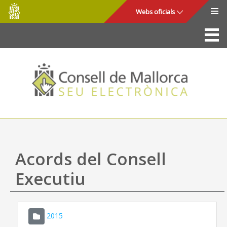
Consell
Salta al contingut principal
Webs oficials
de
Mallorca
La Seu
Consell de Mallorca
Accés i seguretat
Utilitats
Tràmits i serveis
Acords del Consell
Mapa web
Executiu
Ajuda
2015