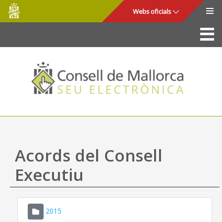
Consell
Salta al contingut principal
Webs oficials
de
Mallorca
La Seu
Consell de Mallorca
Accés i seguretat
Utilitats
Tràmits i serveis
Acords del Consell
Mapa web
Executiu
Ajuda
2015