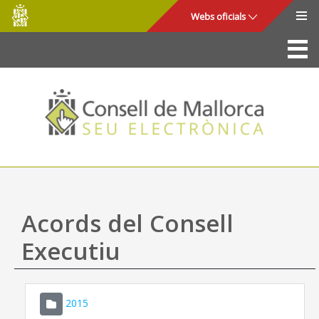
Consell
Salta al contingut principal
Webs oficials
de
Mallorca
La Seu
Consell de Mallorca
Accés i seguretat
Utilitats
Tràmits i serveis
Acords del Consell
Mapa web
Executiu
Ajuda
2015