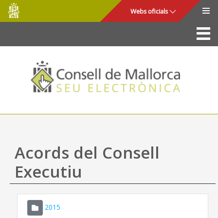
Consell
Salta al contingut principal
Webs oficials
de
Mallorca
La Seu
Consell de Mallorca
Accés i seguretat
Utilitats
Tràmits i serveis
Acords del Consell
Mapa web
Executiu
Ajuda
2015