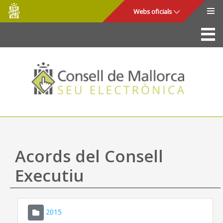
Consell
Salta al contingut principal
Webs oficials
de
Mallorca
La Seu
Consell de Mallorca
Accés i seguretat
Utilitats
Tràmits i serveis
Acords del Consell
Mapa web
Executiu
Ajuda
2015