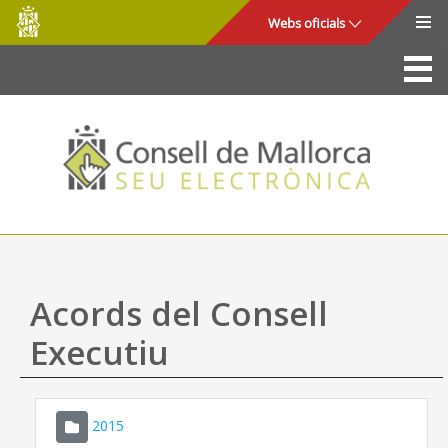
Consell
Salta al contingut principal
Webs oficials
de
Mallorca
La Seu
Consell de Mallorca
Accés i seguretat
Utilitats
Tràmits i serveis
Acords del Consell
Mapa web
Executiu
Ajuda
2015