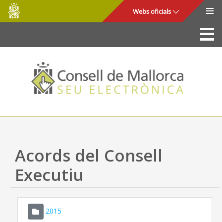
Consell
Salta al contingut principal
Webs oficials
de
Mallorca
La Seu
Consell de Mallorca
Accés i seguretat
Utilitats
Tràmits i serveis
Acords del Consell
Mapa web
Executiu
Ajuda
2015