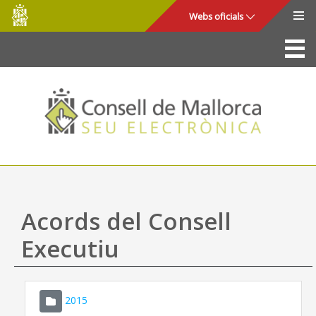
Consell
Salta al contingut principal
Webs oficials
de
Mallorca
La Seu
Consell de Mallorca
Accés i seguretat
Utilitats
Tràmits i serveis
Acords del Consell
Mapa web
Executiu
Ajuda
2015