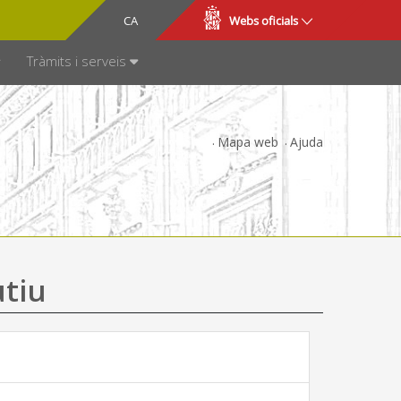
CA
ES
Webs oficials
SPARÈNCIA
Tràmits i serveis
Mapa web
Ajuda
utiu