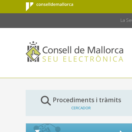
Consell de
Salta al contingut principal
CONSELL 
Mallorca
La Se
Procediments i tràmits
CERCADOR