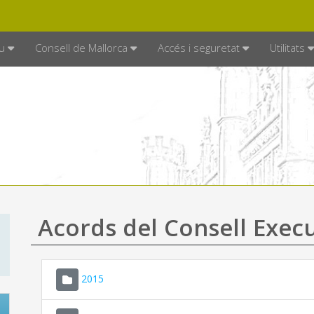
DE MALLORCA
MALLORCA.ES
TRAN
SEU ELECTRÒNICA
u
Consell de Mallorca
Accés i seguretat
Utilitats
Acords del Consell Exec
2015