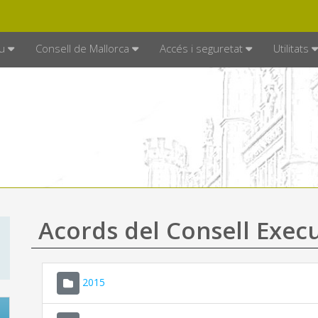
DE MALLORCA
MALLORCA.ES
TRAN
SEU ELECTRÒNICA
u
Consell de Mallorca
Accés i seguretat
Utilitats
Acords del Consell Exec
2015