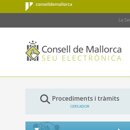
Consell de
Salta al contingut principal
CONSELL 
Mallorca
La Se
Procediments i tràmits
CERCADOR