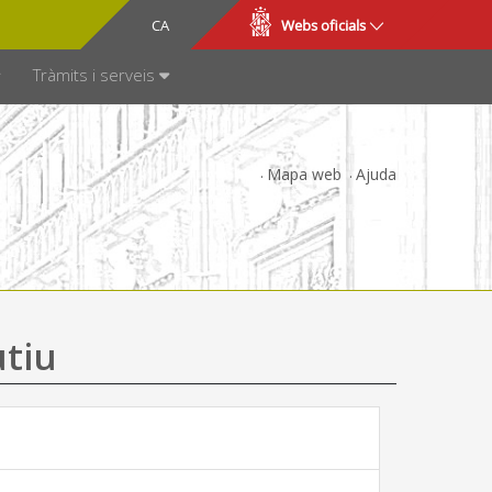
CA
ES
Webs oficials
SPARÈNCIA
Tràmits i serveis
Mapa web
Ajuda
utiu