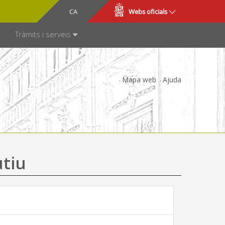
CA
ES
Webs oficials
SPARÈNCIA
Tràmits i serveis
Mapa web
Ajuda
utiu