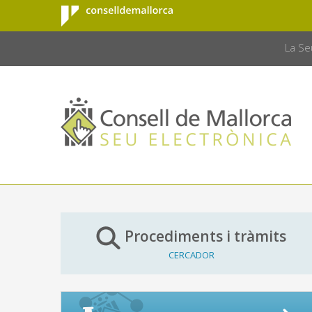
Consell de
Salta al contingut principal
CONSELL 
Mallorca
La Se
Procediments i tràmits
CERCADOR