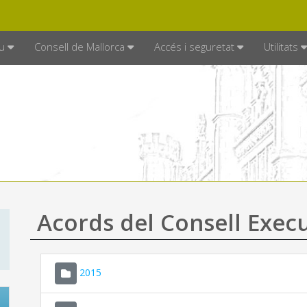
DE MALLORCA
MALLORCA.ES
TRAN
SEU ELECTRÒNICA
u
Consell de Mallorca
Accés i seguretat
Utilitats
Acords del Consell Exec
2015