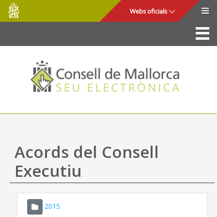
Consell
Salta al contingut principal
Webs oficials
de
Mallorca
La Seu
Consell de Mallorca
Accés i seguretat
Utilitats
Tràmits i serveis
Acords del Consell
Mapa web
Executiu
Ajuda
2015