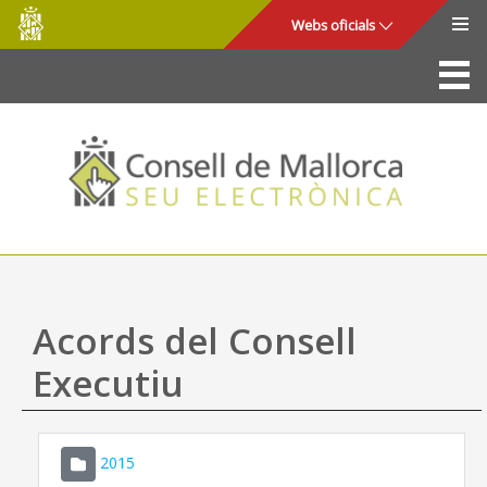
Consell
Salta al contingut principal
Webs oficials
de
Mallorca
La Seu
Consell de Mallorca
Accés i seguretat
Utilitats
Tràmits i serveis
Acords del Consell
Mapa web
Executiu
Ajuda
2015