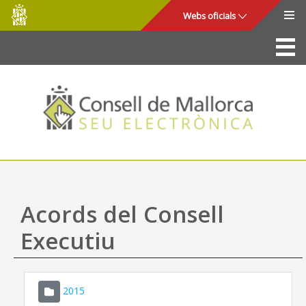
Consell
Salta al contingut principal
Webs oficials
de
Mallorca
La Seu
Consell de Mallorca
Accés i seguretat
Utilitats
Tràmits i serveis
Acords del Consell
Mapa web
Executiu
Ajuda
2015