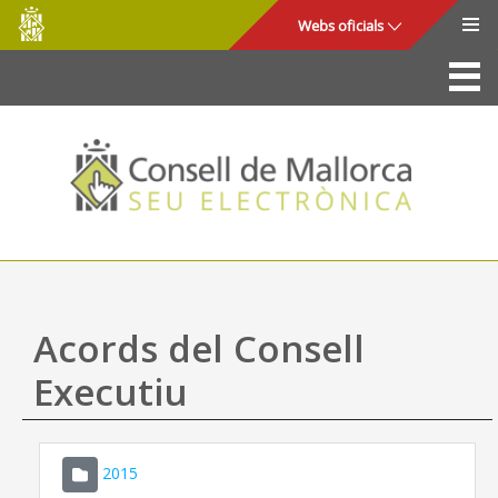
Consell
Salta al contingut principal
Webs oficials
de
Mallorca
La Seu
Consell de Mallorca
Accés i seguretat
Utilitats
Tràmits i serveis
Acords del Consell
Mapa web
Executiu
Ajuda
2015