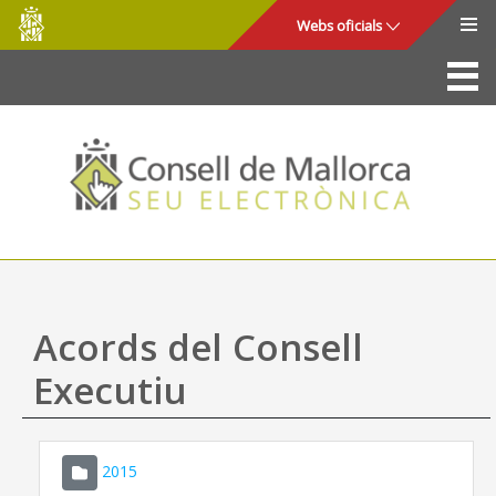
Consell
Salta al contingut principal
Webs oficials
de
Mallorca
La Seu
Consell de Mallorca
Accés i seguretat
Utilitats
Tràmits i serveis
Acords del Consell
Mapa web
Executiu
Ajuda
2015