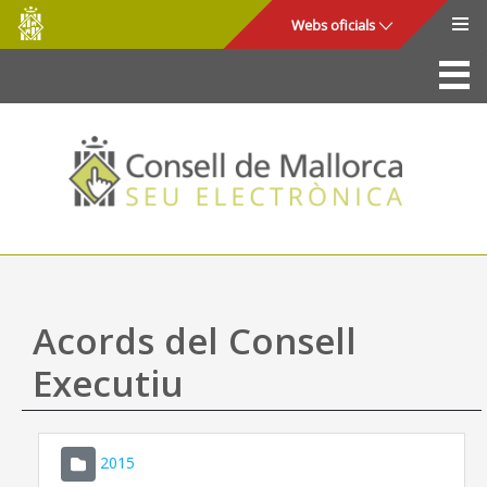
Consell
Salta al contingut principal
Webs oficials
de
Mallorca
La Seu
Consell de Mallorca
Accés i seguretat
Utilitats
Tràmits i serveis
Acords del Consell
Mapa web
Executiu
Ajuda
2015