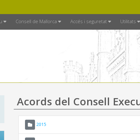
DE MALLORCA
MALLORCA.ES
TRAN
SEU ELECTRÒNICA
u
Consell de Mallorca
Accés i seguretat
Utilitats
Acords del Consell Exec
2015