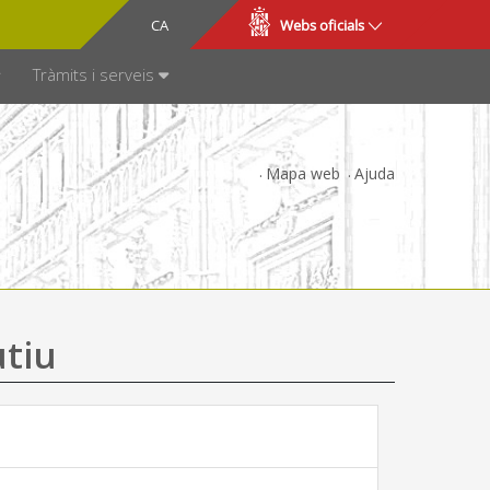
CA
ES
Webs oficials
SPARÈNCIA
Tràmits i serveis
Mapa web
Ajuda
utiu