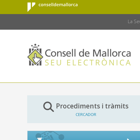
Consell de
Salta al contingut principal
CONSELL 
Mallorca
La Se
Procediments i tràmits
CERCADOR