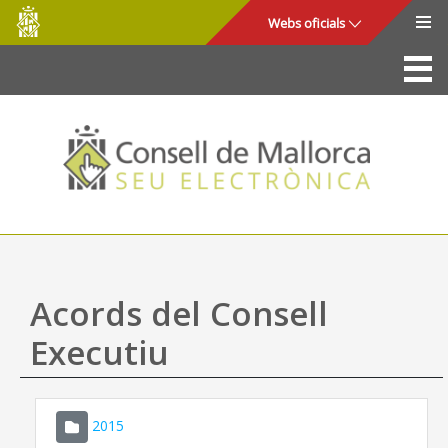
Consell
Salta al contingut principal
Webs oficials
de
Mallorca
La Seu
Consell de Mallorca
Accés i seguretat
Utilitats
Tràmits i serveis
Acords del Consell
Mapa web
Executiu
Ajuda
2015