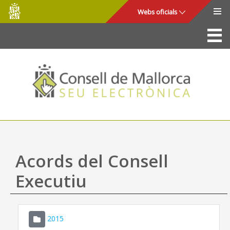
Consell
Salta al contingut principal
Webs oficials
de
Mallorca
La Seu
Consell de Mallorca
Accés i seguretat
Utilitats
Tràmits i serveis
Acords del Consell
Mapa web
Executiu
Ajuda
2015