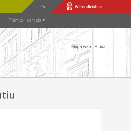
CA
ES
Webs oficials
SPARÈNCIA
Tràmits i serveis
Mapa web
Ajuda
utiu