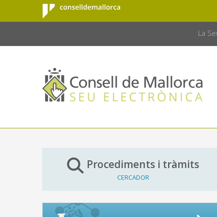
Consell de
Salta al contingut principal
CONSELL 
Mallorca
La Se
Procediments i tràmits
CERCADOR