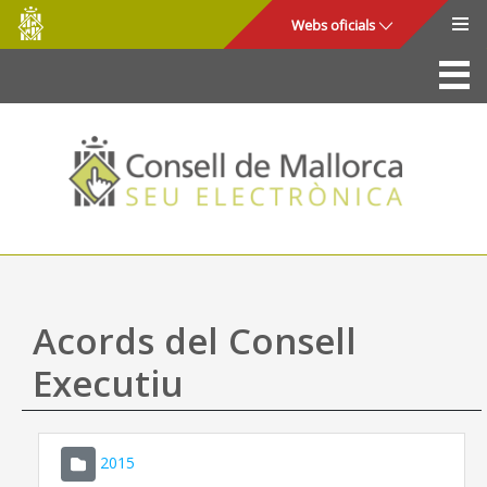
Consell
Salta al contingut principal
Webs oficials
de
Mallorca
La Seu
Consell de Mallorca
Accés i seguretat
Utilitats
Tràmits i serveis
Acords del Consell
Mapa web
Executiu
Ajuda
2015