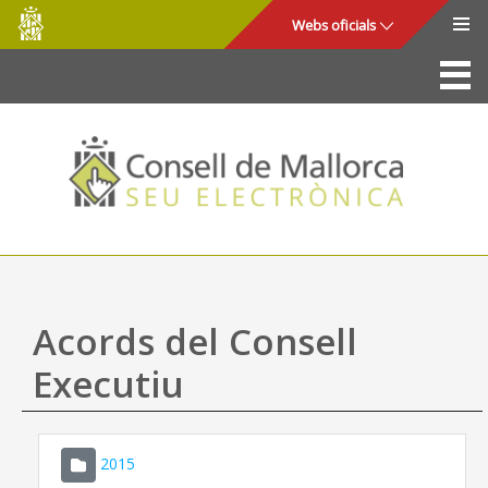
Consell
Salta al contingut principal
Webs oficials
de
Mallorca
La Seu
Consell de Mallorca
Accés i seguretat
Utilitats
Tràmits i serveis
Acords del Consell
Mapa web
Executiu
Ajuda
2015