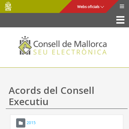
Consell
Salta al contingut principal
Webs oficials
de
Mallorca
La Seu
Consell de Mallorca
Accés i seguretat
Utilitats
Tràmits i serveis
Acords del Consell
Mapa web
Executiu
Ajuda
2015