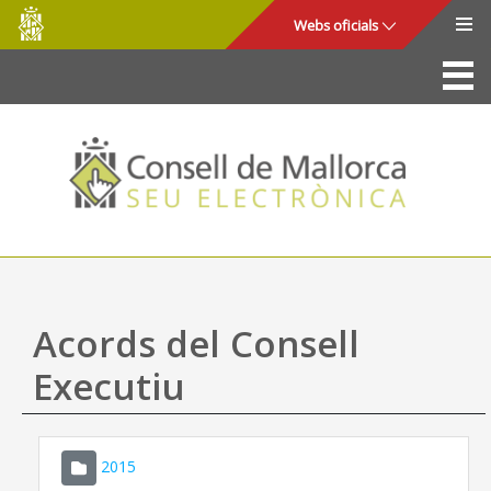
Consell
Salta al contingut principal
Webs oficials
de
Mallorca
La Seu
Consell de Mallorca
Accés i seguretat
Utilitats
Tràmits i serveis
Acords del Consell
Mapa web
Executiu
Ajuda
2015