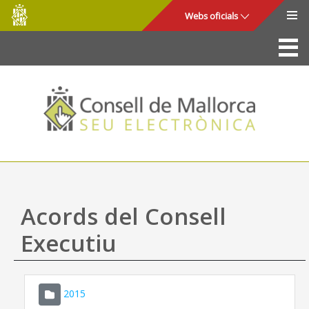
Consell
Salta al contingut principal
Webs oficials
de
Mallorca
La Seu
Consell de Mallorca
Accés i seguretat
Utilitats
Tràmits i serveis
Acords del Consell
Mapa web
Executiu
Ajuda
2015