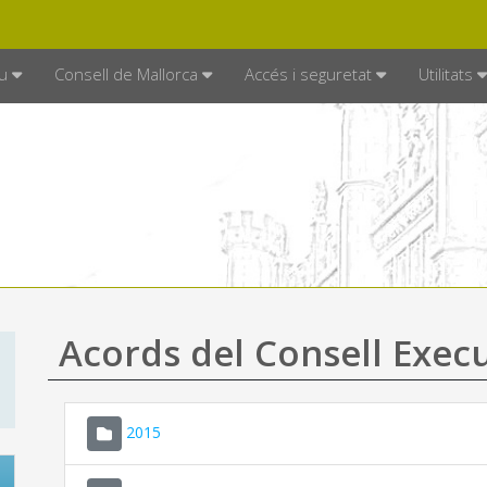
DE MALLORCA
MALLORCA.ES
TRAN
SEU ELECTRÒNICA
u
Consell de Mallorca
Accés i seguretat
Utilitats
Acords del Consell Exec
2015