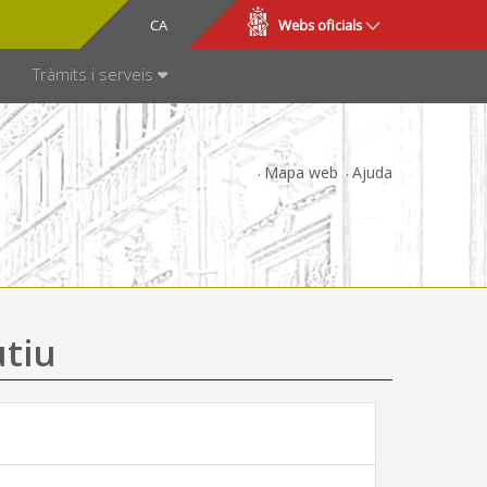
CA
ES
Webs oficials
SPARÈNCIA
Tràmits i serveis
Mapa web
Ajuda
utiu