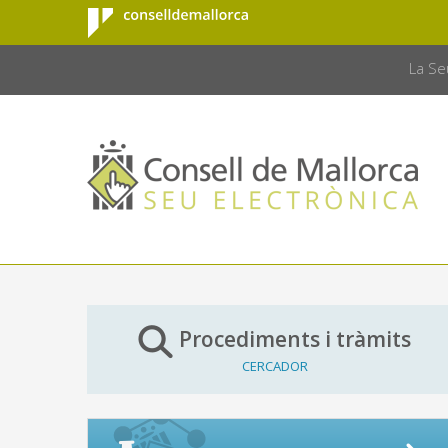
Consell de
Salta al contingut principal
CONSELL 
Mallorca
La Se
Procediments i tràmits
CERCADOR