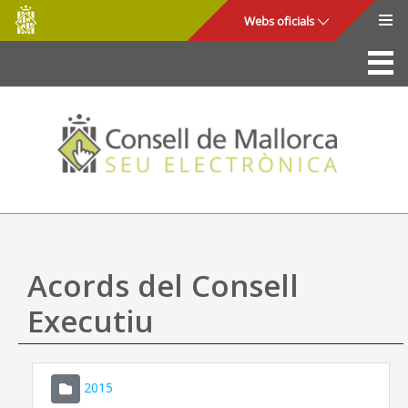
Consell
Salta al contingut principal
Webs oficials
de
Mallorca
La Seu
Consell de Mallorca
Accés i seguretat
Utilitats
Tràmits i serveis
Acords del Consell
Mapa web
Executiu
Ajuda
2015