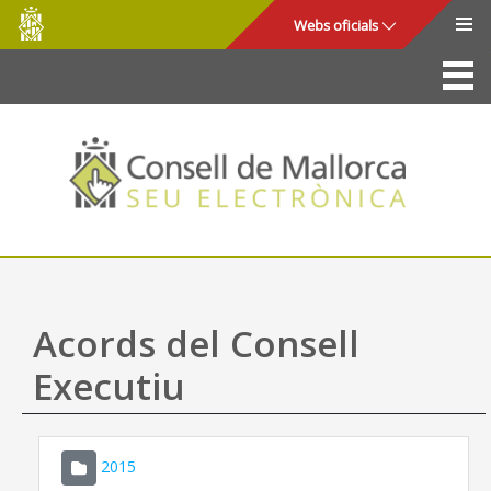
Consell
Salta al contingut principal
Webs oficials
de
Mallorca
La Seu
Consell de Mallorca
Accés i seguretat
Utilitats
Tràmits i serveis
Acords del Consell
Mapa web
Executiu
Ajuda
2015